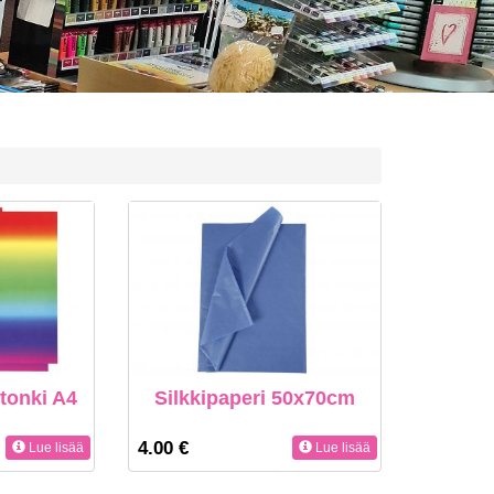
tonki A4
Silkkipaperi 50x70cm
4.00 €
Lue lisää
Lue lisää