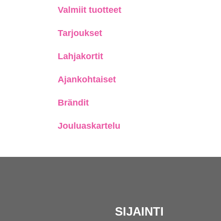
Valmiit tuotteet
Tarjoukset
Lahjakortit
Ajankohtaiset
Brändit
Jouluaskartelu
SIJAINTI