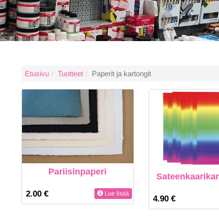
Etusivu
Tuotteet
Paperit ja kartongit
Pariisinpaperi
Sateenkaarikar
2.00 €
Lue lisää
4.90 €