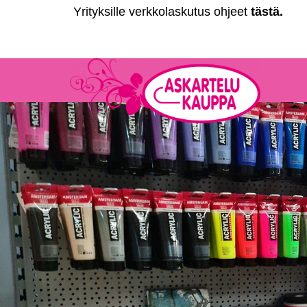
Yrityksille verkkolaskutus ohjeet
tästä
.