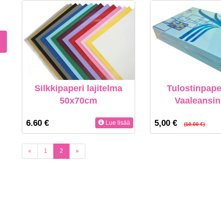
Silkkipaperi lajitelma
Tulostinpape
50x70cm
Vaaleansin
6.60 €
5,00 €
Lue lisää
(10.00 €)
(current)
«
1
2
»