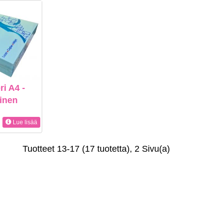
ri A4 -
inen
Lue lisää
Tuotteet 13-17 (17 tuotetta), 2 Sivu(a)