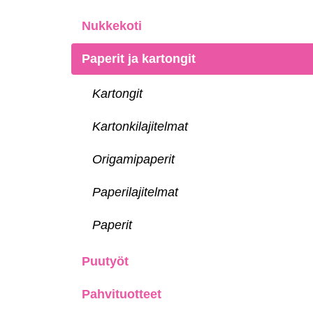
Nukkekoti
Paperit ja kartongit
Kartongit
Kartonkilajitelmat
Origamipaperit
Paperilajitelmat
Paperit
Puutyöt
Pahvituotteet