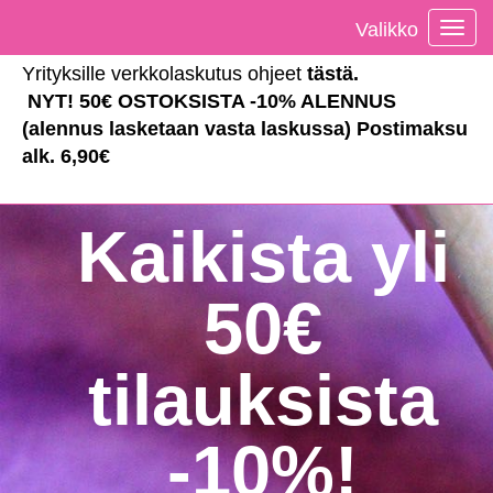
Valikko
Vali
Yrityksille verkkolaskutus ohjeet
tästä
.
NYT! 50€ OSTOKSISTA -10% ALENNUS
(alennus lasketaan vasta laskussa) Postimaksu
alk. 6,90€
Kaikista yli
50€
tilauksista
-10%!