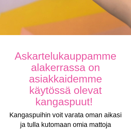
Askartelukauppamme
alakerrassa on
asiakkaidemme
käytössä olevat
kangaspuut!
Kangaspuihin voit varata oman aikasi
ja tulla kutomaan omia mattoja