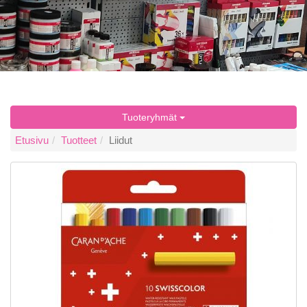
Tuoteryhmät
Etusivu
Tuotteet
Liidut