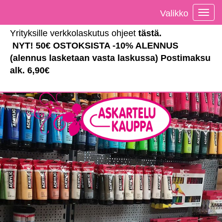
Valikko
Vali
Yrityksille verkkolaskutus ohjeet
tästä
.
NYT! 50€ OSTOKSISTA -10% ALENNUS
(alennus lasketaan vasta laskussa) Postimaksu
alk. 6,90€