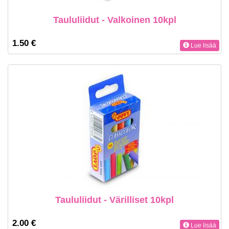
Taululiidut - Valkoinen 10kpl
1.50 €
Lue lisää
Taululiidut - Värilliset 10kpl
2.00 €
Lue lisää