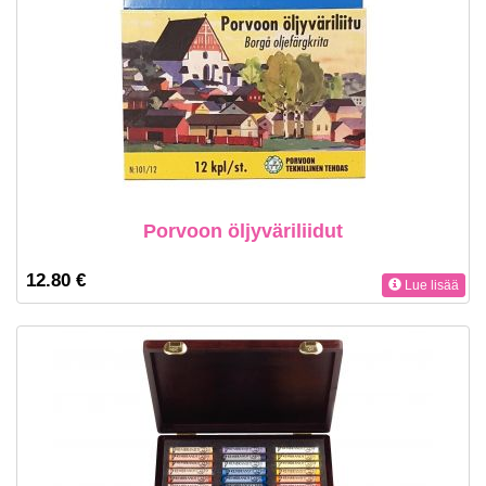
Porvoon öljyväriliidut
12.80 €
Lue lisää