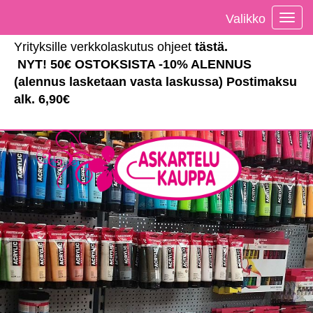
Valikko
Vali
Yrityksille verkkolaskutus ohjeet
tästä
.
NYT! 50€ OSTOKSISTA -10% ALENNUS
(alennus lasketaan vasta laskussa) Postimaksu
alk. 6,90€