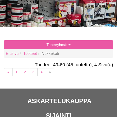
Tuoteryhmät
Etusivu
Tuotteet
Nukkekoti
Tuotteet 49-60 (45 tuotetta), 4 Sivu(a)
(current)
«
1
2
3
4
»
ASKARTELUKAUPPA
SIJAINTI