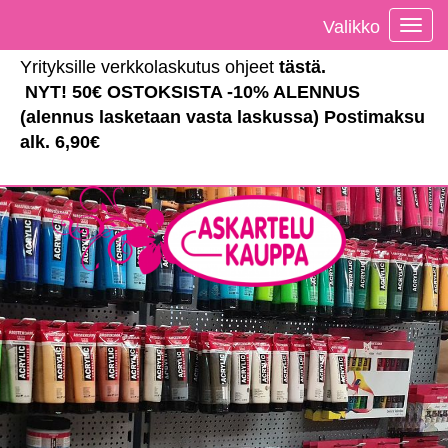
Valikko
Vali
Yrityksille verkkolaskutus ohjeet
tästä
.
NYT! 50€ OSTOKSISTA -10% ALENNUS
(alennus lasketaan vasta laskussa) Postimaksu
alk. 6,90€