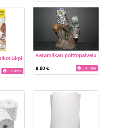
Keramiikan polttopalvelu
ikot 5kpl
8.00 €
Lue lisää
Lue lisää