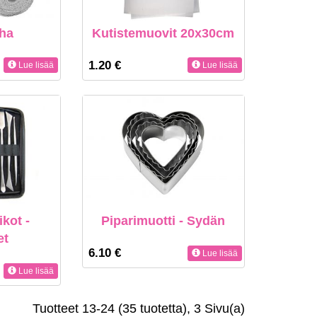
uha
Kutistemuovit 20x30cm
1.20 €
Lue lisää
Lue lisää
kot -
Piparimuotti - Sydän
et
6.10 €
Lue lisää
Lue lisää
Tuotteet 13-24 (35 tuotetta), 3 Sivu(a)