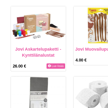
Jovi Askartelupaketti -
Jovi Muovailupu
Kynttilänalustat
4.00 €
26.00 €
Lue lisää