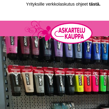
Yrityksille verkkolaskutus ohjeet
tästä
.