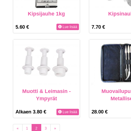
Kipsijauhe 1kg
Kipsina
5.60 €
7.70 €
Lue lisää
Muotti & Leimasin -
Muovailupui
Ympyrät
Metallis
Alkaen 3.80 €
28.00 €
Lue lisää
(current)
«
1
2
3
»