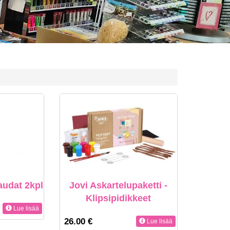
audat 2kpl
Jovi Askartelupaketti -
Klipsipidikkeet
Lue lisää
26.00 €
Lue lisää