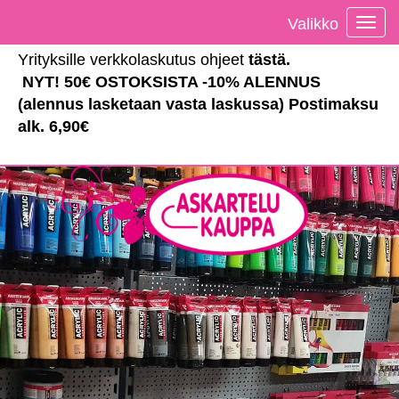
Valikko
Vali
Yrityksille verkkolaskutus ohjeet
tästä
.
NYT! 50€ OSTOKSISTA -10% ALENNUS
(alennus lasketaan vasta laskussa) Postimaksu
alk. 6,90€