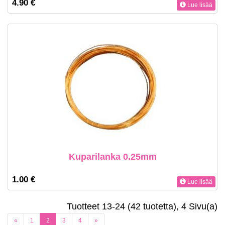
4.90 €
Lue lisää
Kuparilanka 0.25mm
1.00 €
Lue lisää
Tuotteet 13-24 (42 tuotetta), 4 Sivu(a)
(current)
«
1
2
3
4
»