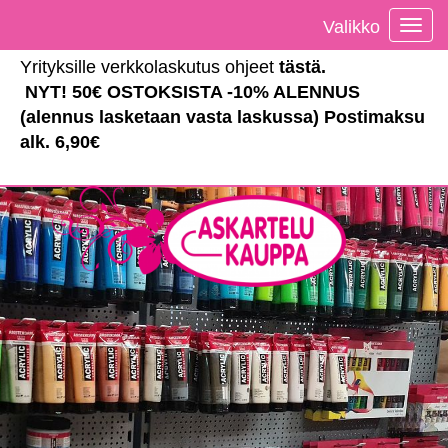
Valikko
Vali
Yrityksille verkkolaskutus ohjeet
tästä
.
NYT! 50€ OSTOKSISTA -10% ALENNUS
(alennus lasketaan vasta laskussa) Postimaksu
alk. 6,90€