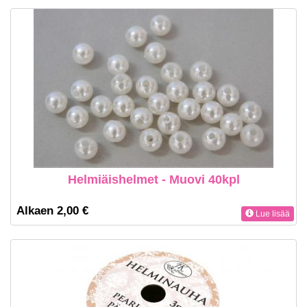
Helmiäishelmet - Muovi 40kpl
Alkaen 2,00 €
Lue lisää