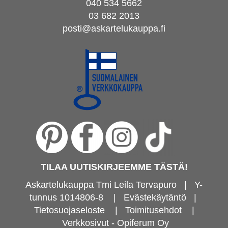
040 534 5662
03 682 2013
posti@askartelukauppa.fi
TILAA UUTISKIRJEEMME TÄSTÄ!
Askartelukauppa Tmi Leila Tervapuro | Y-
tunnus 1014806-8
|
Evästekäytäntö
|
Tietosuojaseloste
|
Toimitusehdot
|
Verkkosivut - Opiferum Oy