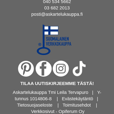
040 534 5662
03 682 2013
posti@askartelukauppa.fi
TILAA UUTISKIRJEEMME TÄSTÄ!
Askartelukauppa Tmi Leila Tervapuro | Y-
tunnus 1014806-8
|
Evästekäytäntö
|
Tietosuojaseloste
|
Toimitusehdot
|
Verkkosivut - Opiferum Oy