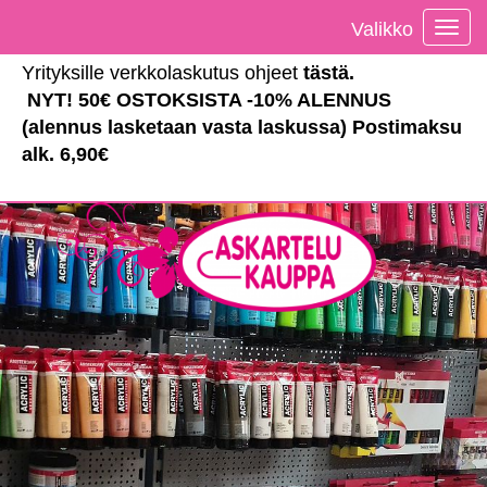
Valikko
Vali
Yrityksille verkkolaskutus ohjeet
tästä
.
NYT! 50€ OSTOKSISTA -10% ALENNUS
(alennus lasketaan vasta laskussa) Postimaksu
alk. 6,90€