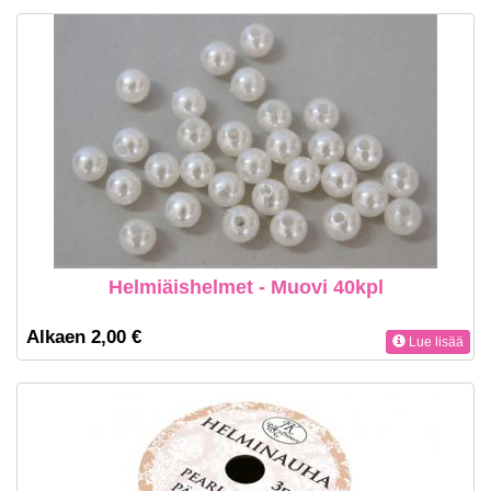
Helmiäishelmet - Muovi 40kpl
Alkaen 2,00 €
Lue lisää