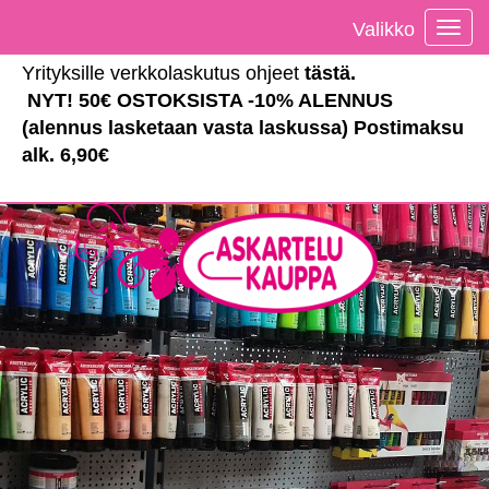
Valikko
Vali
Yrityksille verkkolaskutus ohjeet
tästä
.
NYT! 50€ OSTOKSISTA -10% ALENNUS
(alennus lasketaan vasta laskussa) Postimaksu
alk. 6,90€