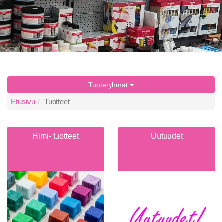
Tuoteryhmät
Etusivu
Tuotteet
Himi- tuotteet
Uutuudet