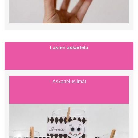
Lasten askartelu
Askartelusilmät