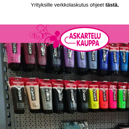
Yrityksille verkkolaskutus ohjeet
tästä
.