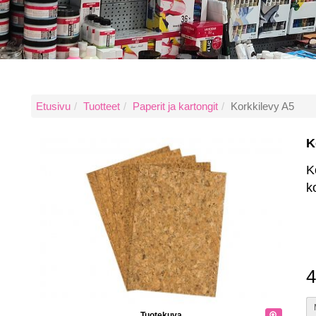
Etusivu
Tuotteet
Paperit ja kartongit
Korkkilevy A5
K
K
k
4
Tuotekuva