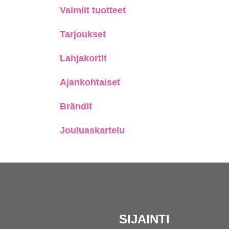
Valmiit tuotteet
Tarjoukset
Lahjakortit
Ajankohtaiset
Brändit
Jouluaskartelu
SIJAINTI