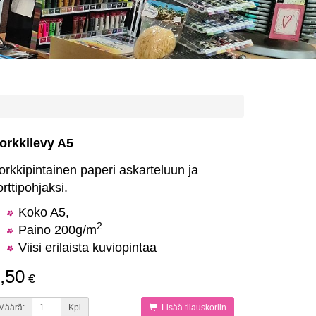
orkkilevy A5
orkkipintainen paperi askarteluun ja
orttipohjaksi.
Koko A5,
2
Paino 200g/m
Viisi erilaista kuviopintaa
,50
€
Määrä:
Kpl
Lisää tilauskoriin