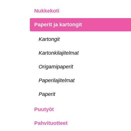
Nukkekoti
Paperit ja kartongit
Kartongit
Kartonkilajitelmat
Origamipaperit
Paperilajitelmat
Paperit
Puutyöt
Pahvituotteet