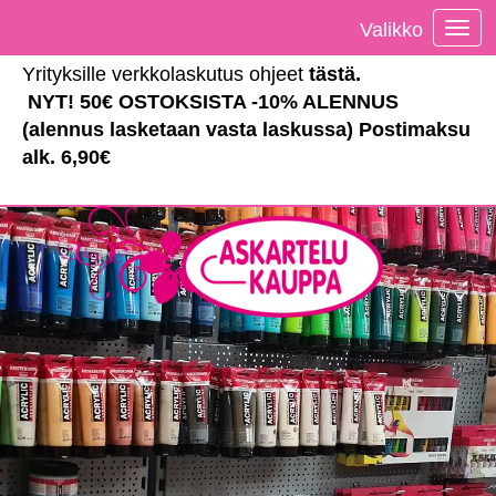
Valikko
Vali
Yrityksille verkkolaskutus ohjeet
tästä
.
NYT! 50€ OSTOKSISTA -10% ALENNUS
(alennus lasketaan vasta laskussa) Postimaksu
alk. 6,90€