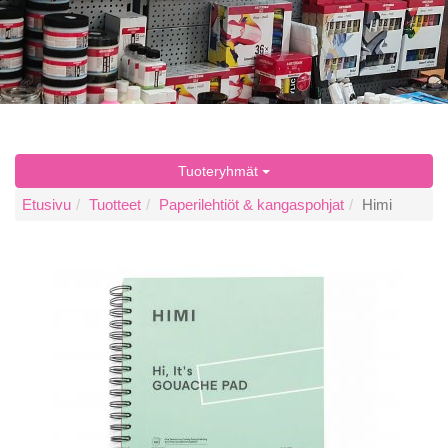
Tuoteryhmät
Etusivu
Tuotteet
Paperilehtiöt & kangaspohjat
Himi