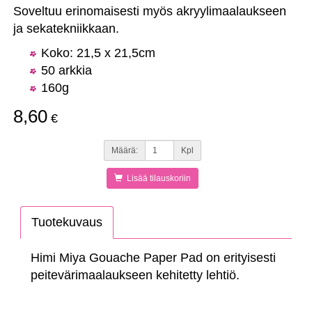
Soveltuu erinomaisesti myös akryylimaalaukseen
ja sekatekniikkaan.
Koko: 21,5 x 21,5cm
50 arkkia
160g
8,60
€
Määrä:
Kpl
Lisää tilauskoriin
Tuotekuvaus
Himi Miya Gouache Paper Pad on erityisesti
peitevärimaalaukseen kehitetty lehtiö.