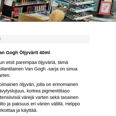
l
an Gogh Öljyvärit 40ml
un etsit parempaa öljyväriä, tämä
ollantilainen Van Gogh -sarja on sinua
arten.
oimainen öljyväri, jolla on erinomainen
ävytyslujuus, korkea pigmenttitaso
ntensiivisiä värejä varten sekä tasainen
iilto ja paksuus eri värien välillä. Helppo
ekoittaa ja käyttää.