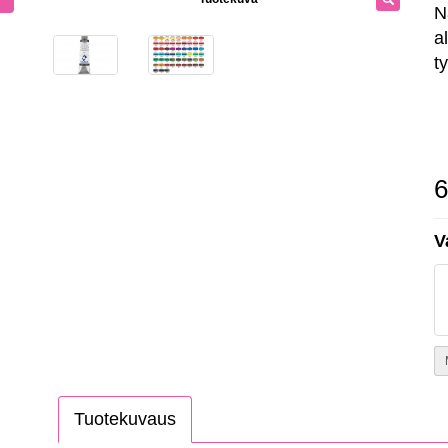
N
al
ty
6
V
Tuotekuvaus