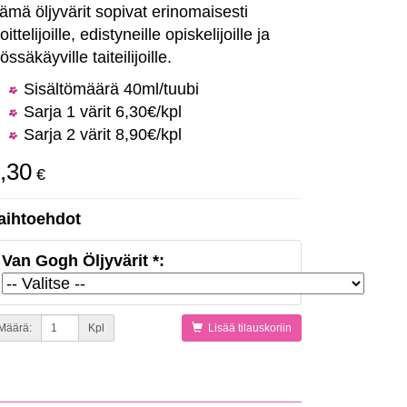
ämä öljyvärit sopivat erinomaisesti
oittelijoille, edistyneille opiskelijoille ja
össäkäyville taiteilijoille.
Sisältömäärä 40ml/tuubi
Sarja 1 värit 6,30€/kpl
Sarja 2 värit 8,90€/kpl
,30
€
aihtoehdot
Van Gogh Öljyvärit *:
Määrä:
Kpl
Lisää tilauskoriin