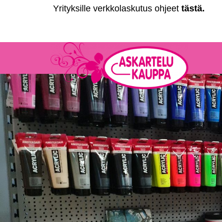
Yrityksille verkkolaskutus ohjeet
tästä
.