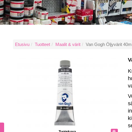
Etusivu
Tuotteet
Maalit & värit
Van Gogh Öljyvärit 40m
V
K
h
v
V
s
i
k
s
Tuotekuva