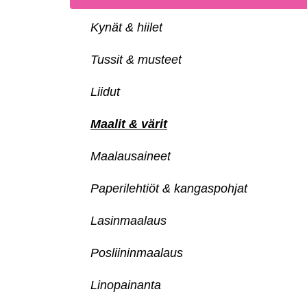
Kynät & hiilet
Tussit & musteet
Liidut
Maalit & värit
Maalausaineet
Paperilehtiöt & kangaspohjat
Lasinmaalaus
Posliininmaalaus
Linopainanta