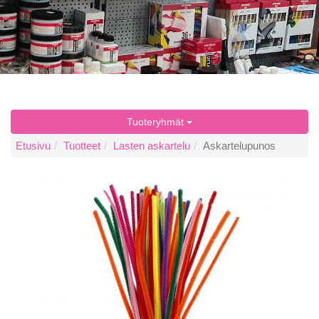
Tuoteryhmät
Etusivu
Tuotteet
Lasten askartelu
Askartelupunos