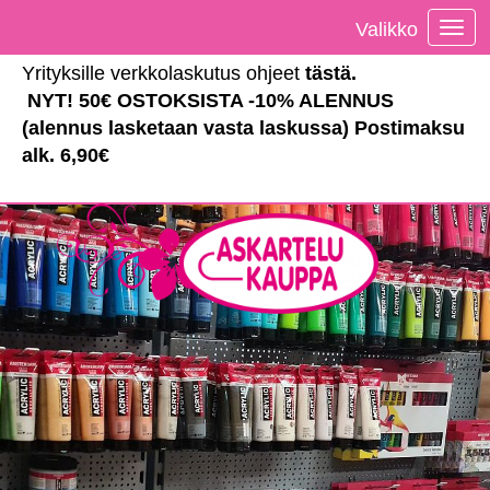
Valikko
Vali
Yrityksille verkkolaskutus ohjeet
tästä
.
NYT! 50€ OSTOKSISTA -10% ALENNUS
(alennus lasketaan vasta laskussa) Postimaksu
alk. 6,90€