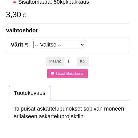
Sisältömäärä: 50kpl/pakkaus
3,30
€
Vaihtoehdot
Värit *:
Määrä:
Kpl
Lisää tilauskoriin
Tuotekuvaus
Taipuisat askartelupunokset sopivan moneen
erilaiseen askarteluprojektiin.