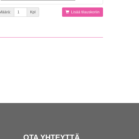
Määrä:
Kpl
Lisää tilauskoriin
OTA YHTEYTTÄ