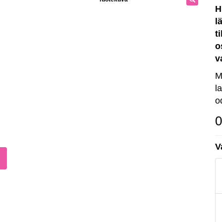
H
l
t
o
v
M
l
o
0
V