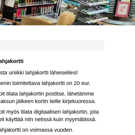
ahjakortti
sta uniikki lahjakortti läheisellesi!
ienin toimitettava lahjakortti on 20 eur.
oit tilata lahjakortin postitse, lähetämme
aksun jälkeen kortin teille kirjekuoressa.
oit myös tilata digitaalisen lahjakortin, jota
oit käyttää niin netissä kuin myymälässä.
ahjakortti on voimassa vuoden.