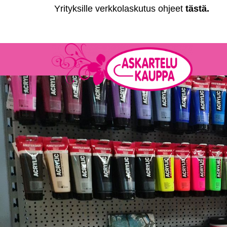
Yrityksille verkkolaskutus ohjeet
tästä
.