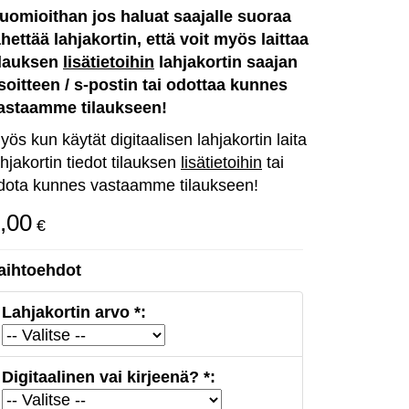
uomioithan jos haluat saajalle suoraa
ähettää lahjakortin, että voit myös laittaa
ilauksen
lisätietoihin
lahjakortin saajan
soitteen / s-postin tai odottaa kunnes
astaamme tilaukseen!
yös kun käytät digitaalisen lahjakortin laita
ahjakortin tiedot tilauksen
lisätietoihin
tai
dota kunnes vastaamme tilaukseen!
,00
€
aihtoehdot
Lahjakortin arvo *:
Digitaalinen vai kirjeenä? *: