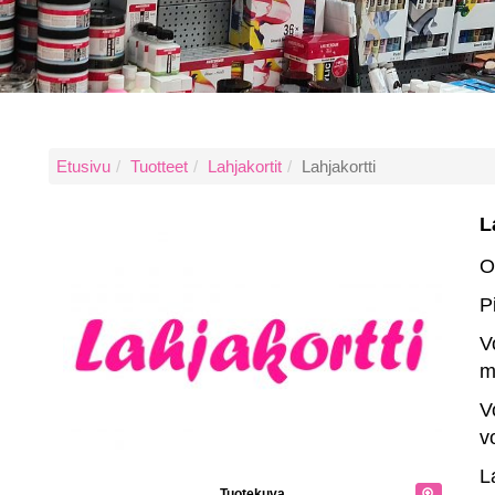
Etusivu
Tuotteet
Lahjakortit
Lahjakortti
L
O
P
V
m
V
v
L
Tuotekuva