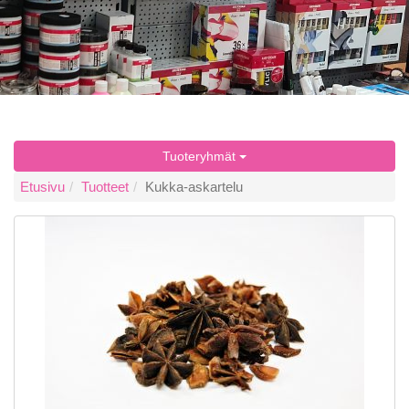
Tuoteryhmät
Etusivu
Tuotteet
Kukka-askartelu