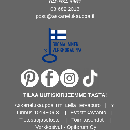
040 534 5662
03 682 2013
posti@askartelukauppa.fi
TILAA UUTISKIRJEEMME TÄSTÄ!
Askartelukauppa Tmi Leila Tervapuro | Y-
tunnus 1014806-8
|
Evästekäytäntö
|
Tietosuojaseloste
|
Toimitusehdot
|
Verkkosivut - Opiferum Oy