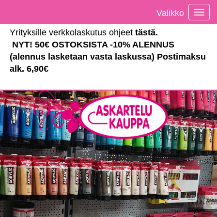
Valikko
Vali
Yrityksille verkkolaskutus ohjeet
tästä
.
NYT! 50€ OSTOKSISTA -10% ALENNUS
(alennus lasketaan vasta laskussa) Postimaksu
alk. 6,90€