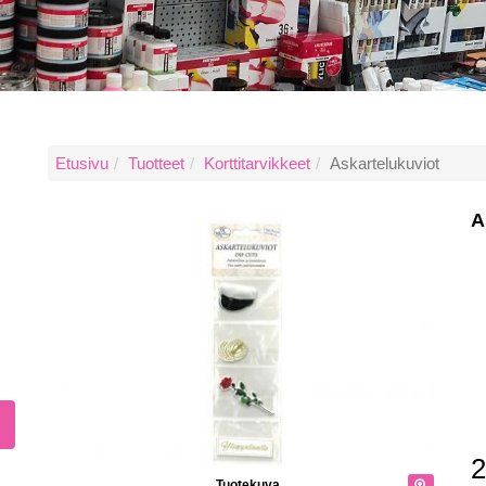
Etusivu
Tuotteet
Korttitarvikkeet
Askartelukuviot
A
2
Tuotekuva