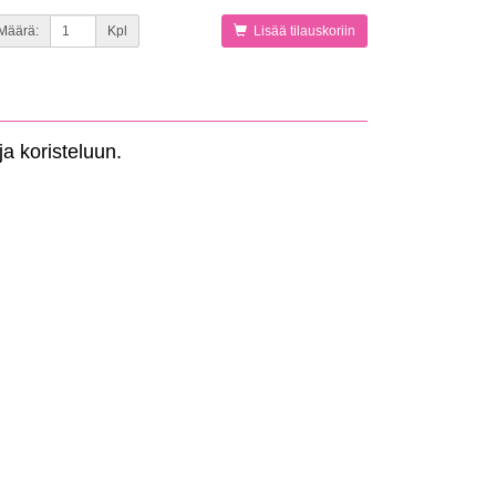
Määrä:
Kpl
Lisää tilauskoriin
ja koristeluun.