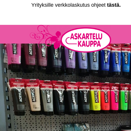
Yrityksille verkkolaskutus ohjeet
tästä
.