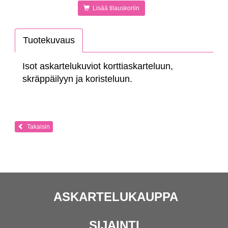
Lisää tilauskoriin
Tuotekuvaus
Isot askartelukuviot korttiaskarteluun,
skräppäilyyn ja koristeluun.
Takaisin
ASKARTELUKAUPPA
SIJAINTI