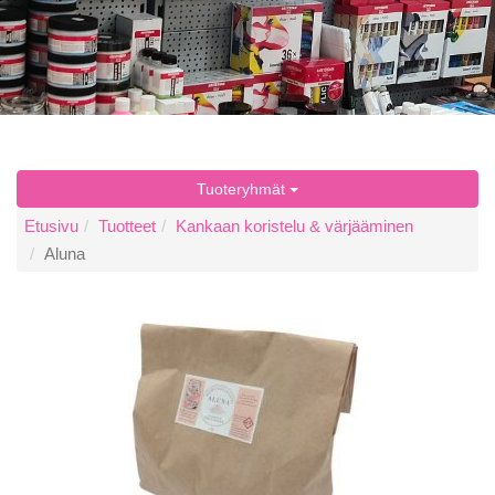
Tuoteryhmät
Etusivu
Tuotteet
Kankaan koristelu & värjääminen
Aluna