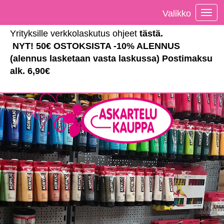
Valikko
Vali
Yrityksille verkkolaskutus ohjeet
tästä
.
NYT! 50€ OSTOKSISTA -10% ALENNUS
(alennus lasketaan vasta laskussa) Postimaksu
alk. 6,90€