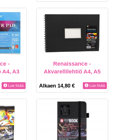
ce -
Renaissance -
ö A4, A3
Akvarellilehtiö A4, A5
Alkaen 14,80 €
Lue lisää
Lue lisää