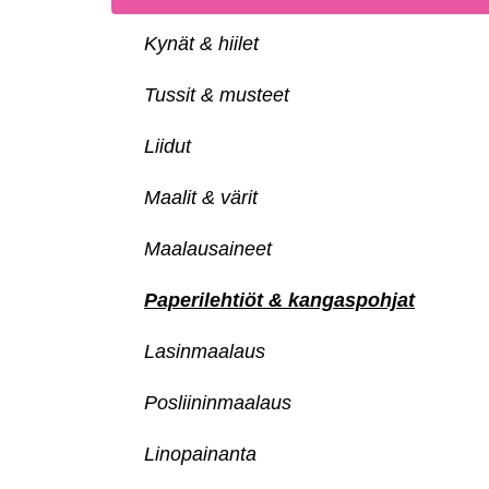
Kynät & hiilet
Tussit & musteet
Liidut
Maalit & värit
Maalausaineet
Paperilehtiöt & kangaspohjat
Lasinmaalaus
Posliininmaalaus
Linopainanta