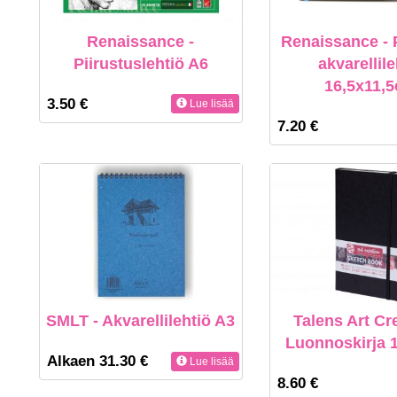
Renaissance -
Renaissance - 
Piirustuslehtiö A6
akvarellile
16,5x11,
3.50 €
Lue lisää
7.20 €
SMLT - Akvarellilehtiö A3
Talens Art Cr
Luonnoskirja
Alkaen 31.30 €
Lue lisää
8.60 €