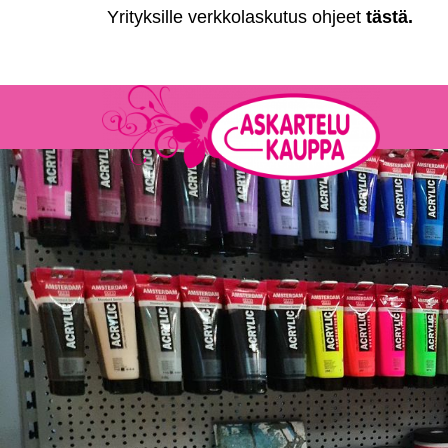
Yrityksille verkkolaskutus ohjeet
tästä
.