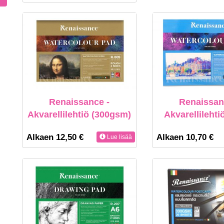
Renaissance -
Renaissan
Akvarellilehtiö (300gsm)
Akvarellilehti
Alkaen 12,50 €
Alkaen 10,70 €
Lue lisää