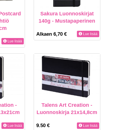
Postcard
Sakura Luonnoskirjat
htiö
140g - Mustapaperinen
5cm
Alkaen 6,70 €
Lue lisää
Lue lisää
eation -
Talens Art Creation -
 13x21cm
Luonnoskirja 21x14,8cm
9.50 €
Lue lisää
Lue lisää