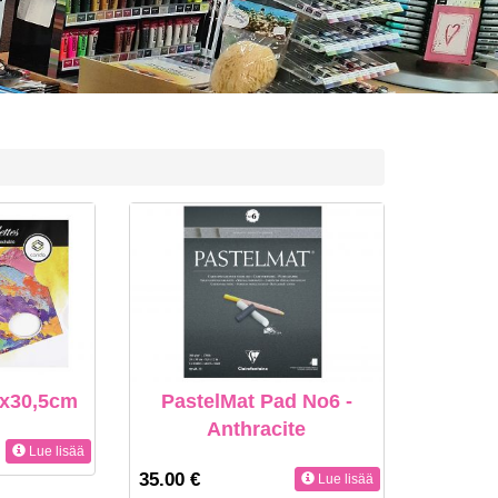
23x30,5cm
PastelMat Pad No6 -
Anthracite
Lue lisää
35.00 €
Lue lisää