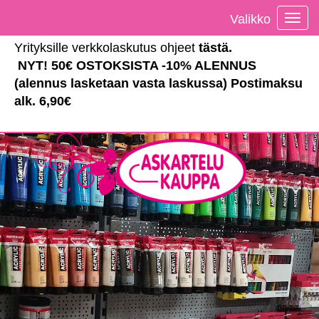
Valikko
Vali
Yrityksille verkkolaskutus ohjeet
tästä
.
NYT! 50€ OSTOKSISTA -10% ALENNUS
(alennus lasketaan vasta laskussa) Postimaksu
alk. 6,90€