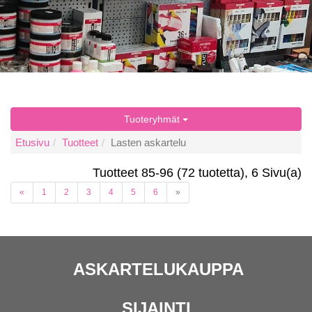
Tuoteryhmät
Etusivu
Tuotteet
Lasten askartelu
Tuotteet 85-96 (72 tuotetta), 6 Sivu(a)
(current)
«
1
2
3
4
5
6
»
ASKARTELUKAUPPA
SIJAINTI